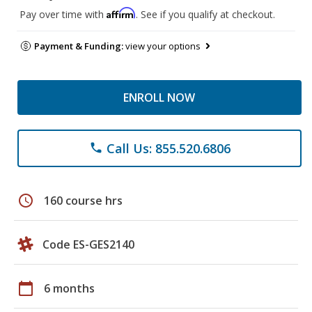
Affirm
Pay over time with
. See if you qualify at checkout.
Payment & Funding:
view your options
ENROLL NOW
Call Us: 855.520.6806
phone
schedule
160 course hrs
Code ES-GES2140
calendar_today
6 months