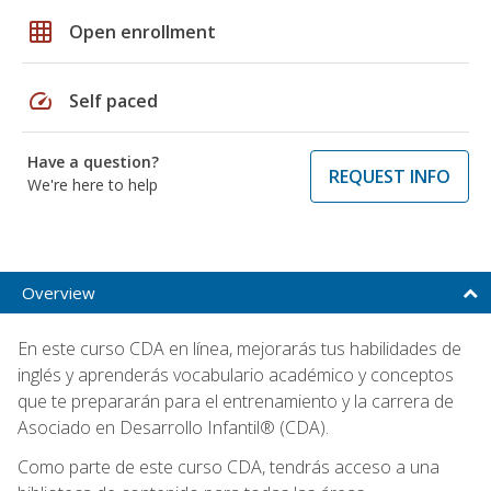
grid_on
Open enrollment
speed
Self paced
Have a question?
REQUEST INFO
We're here to help
Overview
En este curso CDA en línea, mejorarás tus habilidades de
inglés y aprenderás vocabulario académico y conceptos
que te prepararán para el entrenamiento y la carrera de
Asociado en Desarrollo Infantil® (CDA).
Como parte de este curso CDA, tendrás acceso a una