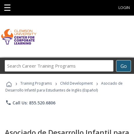
☰
LOGIN
Search
Go
Career
Training
›
›
›
Programs
Training Programs
Child Development
Asociado de
Desarrollo Infantil para Estudiantes de Inglés (Español)
phone
Call Us: 855.520.6806
Asociado de Desarrollo Infantil para