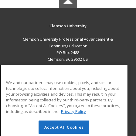
Clemson University
Clemson University Professional Advancement &
Continuing Education
PO Box 2488
Clemson, SC 29602 US
MAIN CONTENT
Career Training
We and our partners may use cookies, pixels, and similar
technologies to collect information about you, including about
ADDITIONAL RESOURCES
your browsing activities and devices. This may result in your
information being collected by our third-party partners. By
Military
Student Blog
choosing to "Accept All Cookies", you agree to these practices,
Financial Assistance
including as described in the
Privacy Policy
Help
Accept All Cookies
© 2026 ed2go, a division of Cengage Learning. All rights
reserved. The material on this site cannot be reproduced or