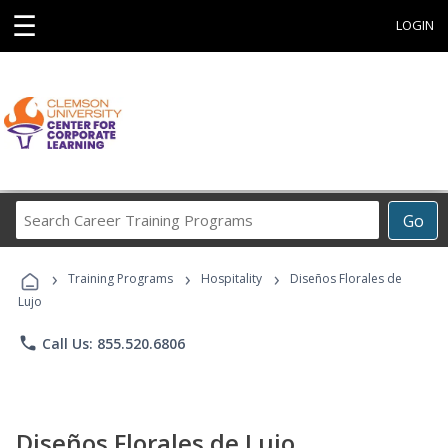
☰
LOGIN
Search
Go
Career
Training
›
›
›
Programs
Training Programs
Hospitality
Diseños Florales de
Lujo
phone
Call Us: 855.520.6806
Diseños Florales de Lujo