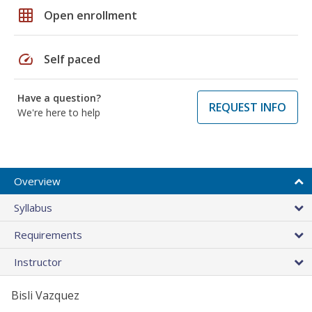
grid_on
Open enrollment
speed
Self paced
Have a question?
REQUEST INFO
We're here to help
Overview
Syllabus
Requirements
Instructor
Bisli Vazquez