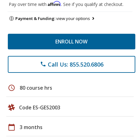
Affirm
Pay over time with
. See if you qualify at checkout.
Payment & Funding:
view your options
ENROLL NOW
Call Us: 855.520.6806
phone
schedule
80 course hrs
Code ES-GES2003
calendar_today
3 months