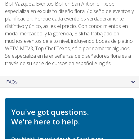
Bisli Vazquez, Eventos Bisli en San Antionio, Tx, se
especializa en exquisito diseño floral / diseño de eventos y
planificación. Porque cada evento es verdaderamente
distintivo y único, asi es el precio. Con conocimientos en
moda, mercadeo, y la gerencia, Bisli ha trabajado en
muchos eventos de alto nivel, incluyendo bodas de platino
WETV, MTV3, Top Chef Texas, sólo por nombrar algunos.
Se especializa en la enseñanza de diseñadores florales a
través de su serie de cursos en español e inglés.
FAQs
You've got questions.
We're here to help.