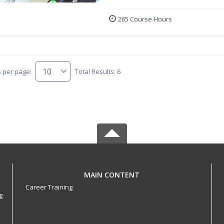
265 Course Hours
s per page:
Total Results: 6
MAIN CONTENT
Career Training
g