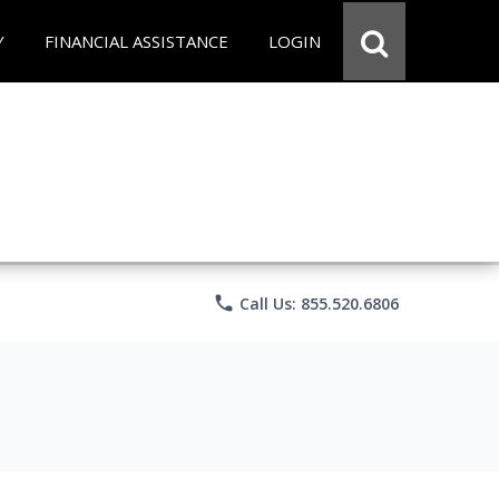
Y
FINANCIAL ASSISTANCE
LOGIN
phone
Call Us: 855.520.6806