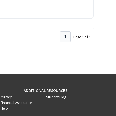
1
Page 1 of 1
ADDITIONAL RESOURCES
Military
Student Blog
Financial Assistance
Help