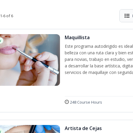
1-6 of 6
Maquillista
w
Este programa autodirigido es ideal
belleza con una ruta clara y bien e
para novias, trabajo en estudio, ven
a desarrollar la base artística, dig
servicios de maquillaje con segurida
248 Course Hours
Artista de Cejas
w