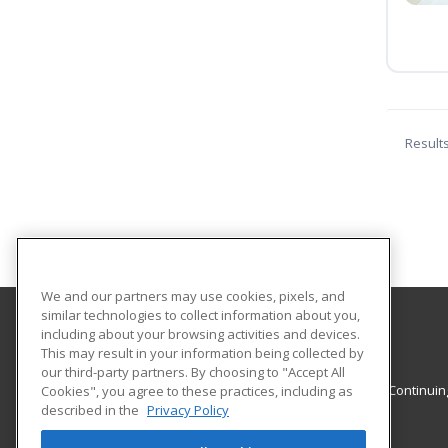
Result
We and our partners may use cookies, pixels, and
similar technologies to collect information about you,
including about your browsing activities and devices.
Clemson University
This may result in your information being collected by
our third-party partners. By choosing to "Accept All
Clemson University Professional Advancement & Continuin
Cookies", you agree to these practices, including as
described in the
Privacy Policy
Education
PO Box 2488